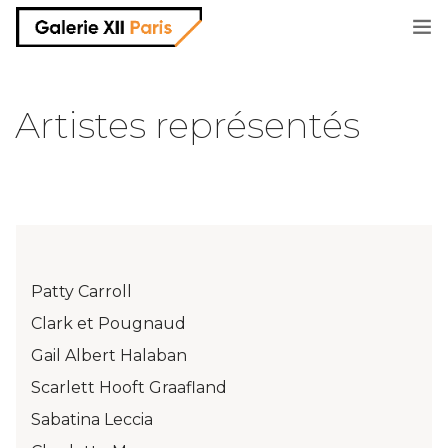
informations
Artistes représentés
artistes
expositions et salons
parutions
Patty Carroll
Clark et Pougnaud
shop
Gail Albert Halaban
Scarlett Hooft Graafland
contact
Sabatina Leccia