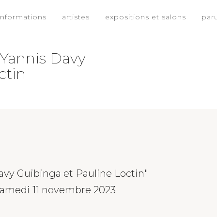
informations
artistes
expositions et salons
par
 Yannis Davy
ctin
avy Guibinga et Pauline Loctin"
samedi 11 novembre 2023